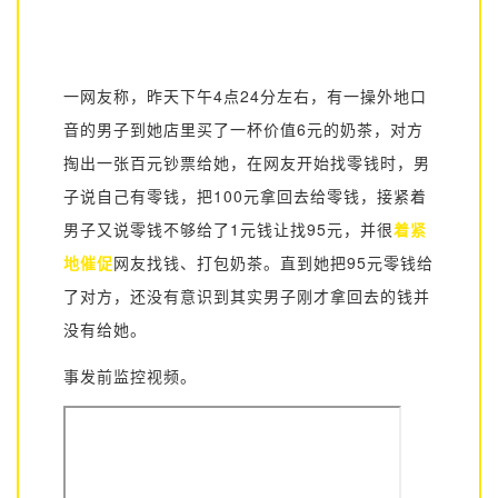
一网友称，昨天下午4点24分左右，有一操外地口
音的男子到她店里
买了一杯价值6元的奶茶
，对方
掏出一张百元钞票
给她，在网友开始找零钱时，男
子说自己
有零钱
，
把100元拿回去
给零钱，接紧着
男子又说
零钱不够给了1元钱让找95元
，并很
着
紧
地催促
网友找钱、打包奶茶。
直到她把95元零钱给
了对方，还没有意识到其实男子刚才拿回去的钱并
没有给她。
事发前监控视频。