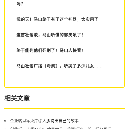
吗？
我的天！马山终于有了这个神器，太实用了
这首壮语歌，马山听懂的都笑喷了！
终于能判他们死刑了！马山人快看！
马山壮语广播《母亲》，听哭了多少儿女......
相关文章
企业转型军火库②大胆说出自己的故事
创业板上市委14审：仲景食品、信测标准、新三板公司汇创达上会