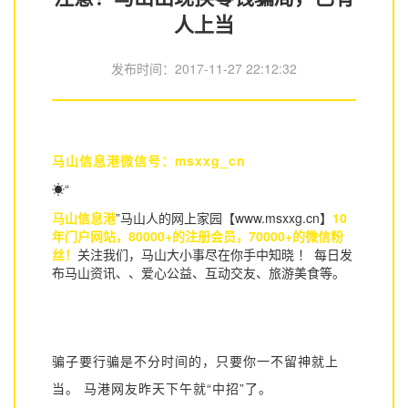
人上当
发布时间：
2017-11-27 22:12:32
马山信息港
微信号：msxxg_cn
☀
“
马山信息港
”马山人
的网上家园【www.msxxg.cn】
10
年门户网站，80000+的注册会员，70000+的
微信粉
丝
！
关注我们，马山大小事尽在你手中知晓 ！
每日发
布
马山资讯
、
、
爱心公益
、
互动交友
、
旅游美食
等。
骗子要行骗是不分时间的，只要你一不留神就上
当。 马港网友昨天下午就“中招”了。