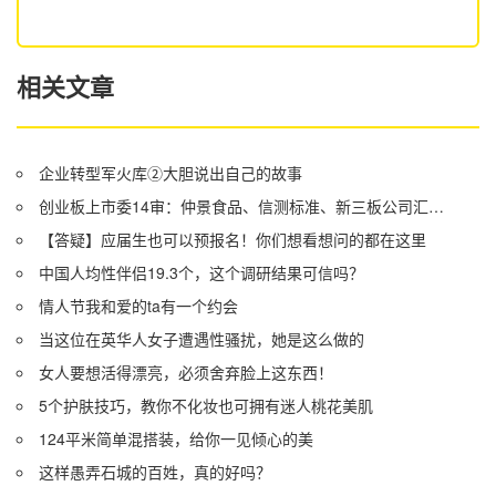
相关文章
企业转型军火库②大胆说出自己的故事
创业板上市委14审：仲景食品、信测标准、新三板公司汇创达上会
【答疑】应届生也可以预报名！你们想看想问的都在这里
中国人均性伴侣19.3个，这个调研结果可信吗？
情人节我和爱的ta有一个约会
当这位在英华人女子遭遇性骚扰，她是这么做的
女人要想活得漂亮，必须舍弃脸上这东西！
5个护肤技巧，教你不化妆也可拥有迷人桃花美肌
124平米简单混搭装，给你一见倾心的美
这样愚弄石城的百姓，真的好吗？