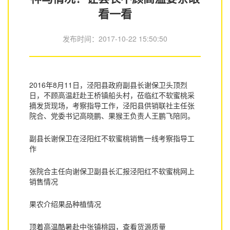
看一看
发布时间：
2017-10-22 15:50:50
2016年8月11日，泾阳县政府副县长谢保卫头顶烈
日，不顾高温赶赴王桥镇船头村，莅临红不软蜜桃采
摘发货现场，考察指导工作，泾阳县供销联社主任张
院合、党委书记高晓鹏、果猴王负责人王鹏飞陪同。
副县长谢保卫在泾阳红不软蜜桃销售一线考察指导工
作
张院合主任向谢保卫副县长汇报泾阳红不软蜜桃网上
销售情况
果农介绍果品种植情况
顶着高温酷暑赴中张镇桃园，查看货源质量