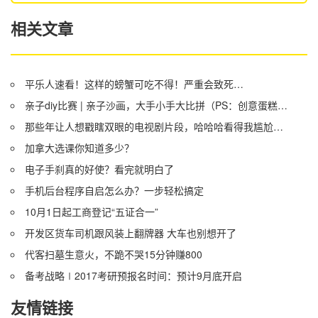
相关文章
平乐人速看！这样的螃蟹可吃不得！严重会致死…
亲子diy比赛 | 亲子沙画，大手小手大比拼（PS：创意蛋糕大比拼兑奖名单）
那些年让人想戳瞎双眼的电视剧片段，哈哈哈看得我尴尬症都犯了
加拿大选课你知道多少？
电子手刹真的好使？看完就明白了
手机后台程序自启怎么办？一步轻松搞定
10月1日起工商登记“五证合一”
开发区货车司机跟风装上翻牌器 大车也别想开了
代客扫墓生意火，不跪不哭15分钟赚800
备考战略∣2017考研预报名时间：预计9月底开启
友情链接