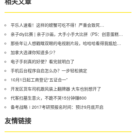
相关文章
平乐人速看！这样的螃蟹可吃不得！严重会致死…
亲子diy比赛 | 亲子沙画，大手小手大比拼（PS：创意蛋糕大比拼兑奖名单）
那些年让人想戳瞎双眼的电视剧片段，哈哈哈看得我尴尬症都犯了
加拿大选课你知道多少？
电子手刹真的好使？看完就明白了
手机后台程序自启怎么办？一步轻松搞定
10月1日起工商登记“五证合一”
开发区货车司机跟风装上翻牌器 大车也别想开了
代客扫墓生意火，不跪不哭15分钟赚800
备考战略∣2017考研预报名时间：预计9月底开启
友情链接