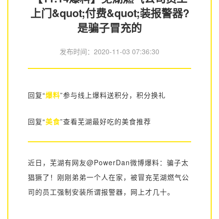
上门&quot;付费&quot;装报警器?
是骗子冒充的
发布时间：
2020-11-03 07:36:30
回复“
爆料
”参与线上爆料送积分，积分换礼
回复“
美食
”查看芜湖最好吃的美食推荐
近日，芜湖有网友@PowerDan微博爆料：骗子太
猖獗了！刚刚弟弟一个人在家，被冒充芜湖燃气公
司的员工强制安装所谓报警器，网上才几十。