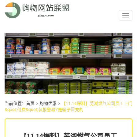
Toggl
navig
当前位置：
首页
>
购物优惠
>
【11.14爆料】芜湖燃气公司员工上门
&quot;付费&quot;装报警器?是骗子冒充的
【11.14爆料】芜湖燃气公司员工