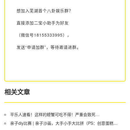
想加入芜湖首个八卦娱乐群？
直接添加二宝小助手为好友
（微信号18155333995），
发送“申请加群”，等待邀请进群。
相关文章
平乐人速看！这样的螃蟹可吃不得！严重会致死…
亲子diy比赛 | 亲子沙画，大手小手大比拼（PS：创意蛋糕大比拼兑奖名单）