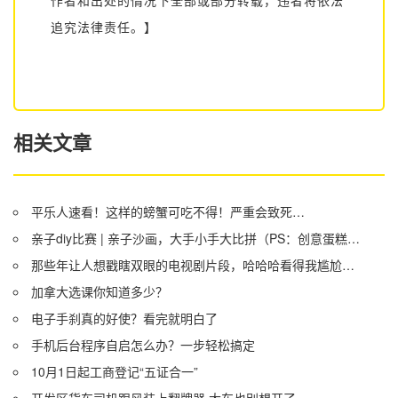
追究法律责任。】
相关文章
平乐人速看！这样的螃蟹可吃不得！严重会致死…
亲子diy比赛 | 亲子沙画，大手小手大比拼（PS：创意蛋糕大比拼兑奖名单）
那些年让人想戳瞎双眼的电视剧片段，哈哈哈看得我尴尬症都犯了
加拿大选课你知道多少？
电子手刹真的好使？看完就明白了
手机后台程序自启怎么办？一步轻松搞定
10月1日起工商登记“五证合一”
开发区货车司机跟风装上翻牌器 大车也别想开了