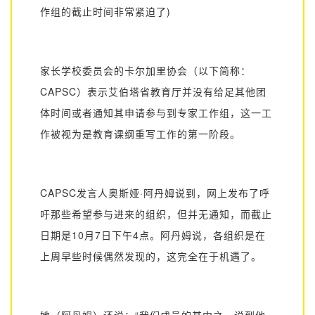
作组的截止时间非常紧迫了)
家长学校委员会的卡尔加里协会（以下简称：
CAPSC
）
表示艾伯塔省教育厅并没有给足其他团
体时间或者通知其申请参与到专家工作组，这一工
作被视为是教育课纲重写工作的第一阶段。
CAPSC
发言人
奥斯娅
·阿丹姆说到，网上发布了呼
吁那些希望参与进来的组织，但并无通知，而截止
日期是
10
月
7
日下午
4
点。阿丹姆说，各组织是在
上周早些时候偶然发现的，这完全在于机遇了。
她（阿丹姆）还说：
“我们成员的其中之一说到他